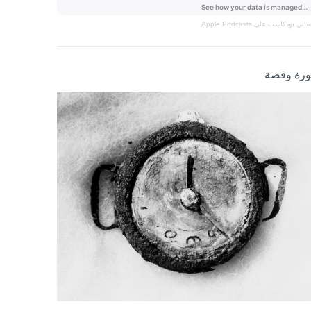
نساني
بودكاست على Apple Podcasts
رة وقصة