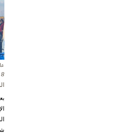
عا
8 تشرين الأول / أكتوبر، 2025
ال
بع
ال
ال
شخ