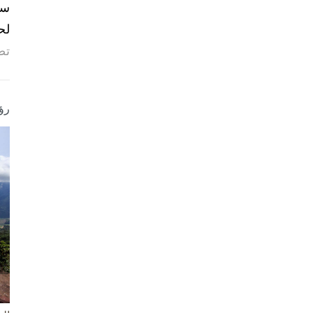
لح
تص
رؤ