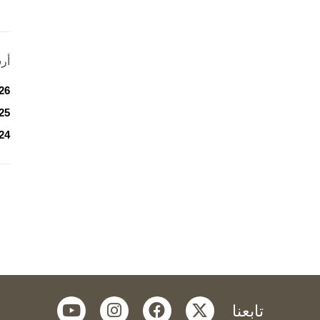
أر
26
25
24
youtube
instagram
facebook
twitter
تابعنا