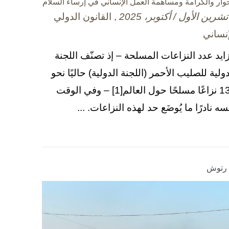
حوار والكرامة ومساهمة العمل الإنساني في إرساء السلام
, القانون الدولي
إنساني
زايد عدد النزاعات المسلحة – إذ تصنّف اللجنة
دولية للصليب الأحمر (اللجنة الدولية) حاليًا نحو
130 نزاعًا مسلحًا حول العالم[1] – وفي الوقت
سه نادرًا ما يُوضَع حد لهذه النزاعات. ...
ا رتوش