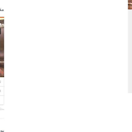
مق
مجلة
بو