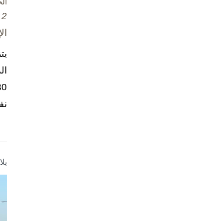
ال
2 تشرين الأول / أكتوبر، 2025
ال
يت
ال
نف
بل