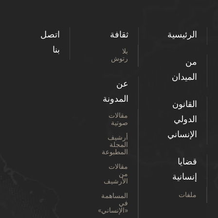
الرئيسية
ثقافة
اتصل
بنا
بلا
رتوش
من
الميدان
عن
المدونة
القانون
مقالات
الدولي
صوتية
الإنساني
أرشيف
المجلة
المطبوعة
قضايا
مقالات
من
إنسانية
الأرشيف
ملفات
المساهمة
في
«الإنساني»