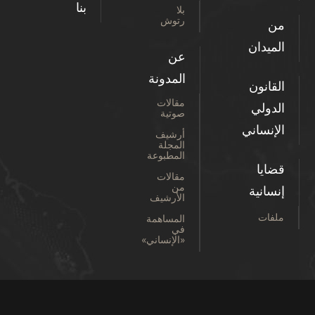
بنا
بلا
رتوش
من
الميدان
عن
المدونة
القانون
مقالات
الدولي
صوتية
الإنساني
أرشيف
المجلة
المطبوعة
قضايا
مقالات
من
إنسانية
الأرشيف
ملفات
المساهمة
في
«الإنساني»