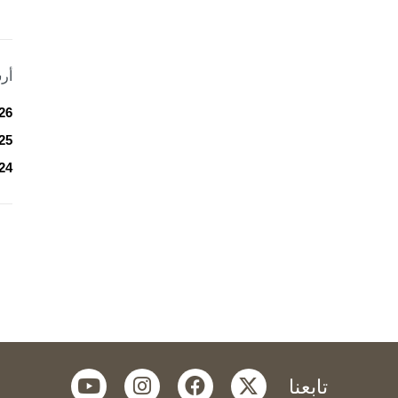
أر
26
25
24
youtube
instagram
facebook
twitter
تابعنا