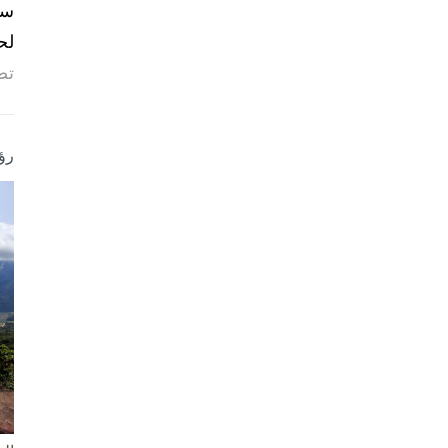
لح
تص
رؤ