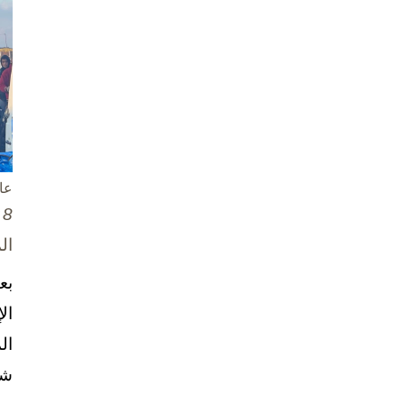
عا
8 تشرين الأول / أكتوبر، 2025
ال
بع
ال
ال
شخ