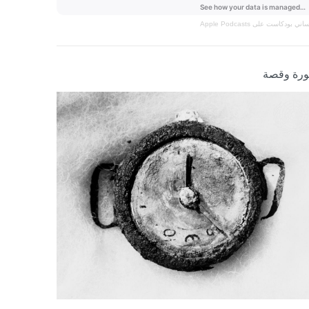
نساني
بودكاست على Apple Podcasts
رة وقصة