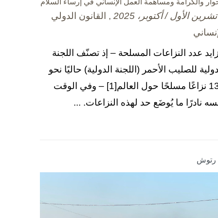
حوار والكرامة ومساهمة العمل الإنساني في إرساء السلام
, القانون الدولي
إنساني
زايد عدد النزاعات المسلحة – إذ تصنّف اللجنة
دولية للصليب الأحمر (اللجنة الدولية) حاليًا نحو
130 نزاعًا مسلحًا حول العالم[1] – وفي الوقت
سه نادرًا ما يُوضَع حد لهذه النزاعات. ...
ا رتوش