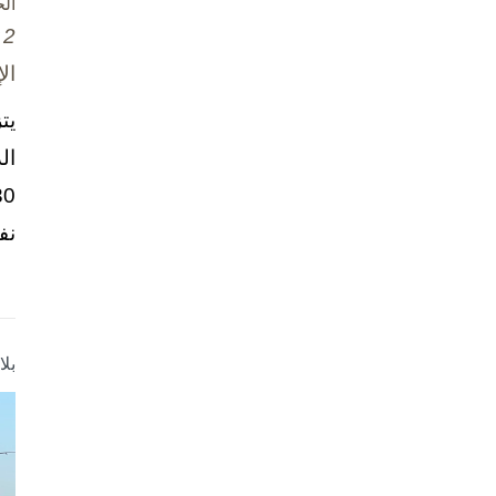
ال
2 تشرين الأول / أكتوبر، 2025
ال
يت
ال
نف
بل