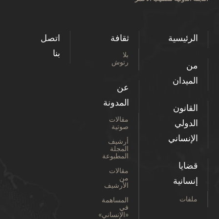
الرئيسية
ثقافة
اتصل
بنا
بلا
رتوش
من
الميدان
عن
المدونة
القانون
مقالات
الدولي
صوتية
الإنساني
أرشيف
المجلة
المطبوعة
قضايا
مقالات
من
إنسانية
الأرشيف
ملفات
المساهمة
في
«الإنساني»