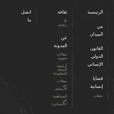
الرئيسية
ثقافة
اتصل
بنا
بلا
رتوش
من
الميدان
عن
المدونة
القانون
مقالات
الدولي
صوتية
الإنساني
أرشيف
المجلة
المطبوعة
قضايا
مقالات
من
إنسانية
الأرشيف
ملفات
المساهمة
في
«الإنساني»