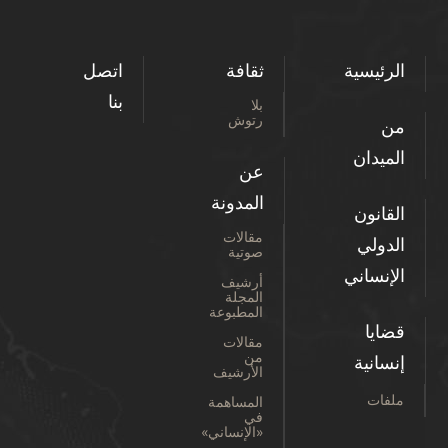
الرئيسية
ثقافة
اتصل
بنا
بلا
رتوش
من
الميدان
عن
المدونة
القانون
مقالات
الدولي
صوتية
الإنساني
أرشيف
المجلة
المطبوعة
قضايا
مقالات
من
إنسانية
الأرشيف
ملفات
المساهمة
في
«الإنساني»