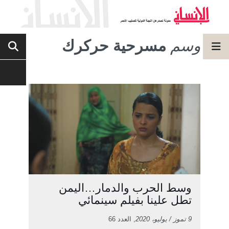
وسم
مسرحية حركرك
وسط الحرب والدمار…اليمن
تطل علينا بفيلم سينمائي
9 تموز / يوليو، 2020
, العدد 66