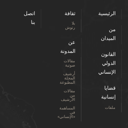
الرئيسية
ثقافة
اتصل
بنا
بلا
رتوش
من
الميدان
عن
المدونة
القانون
مقالات
الدولي
صوتية
الإنساني
أرشيف
المجلة
المطبوعة
قضايا
مقالات
من
إنسانية
الأرشيف
ملفات
المساهمة
في
«الإنساني»