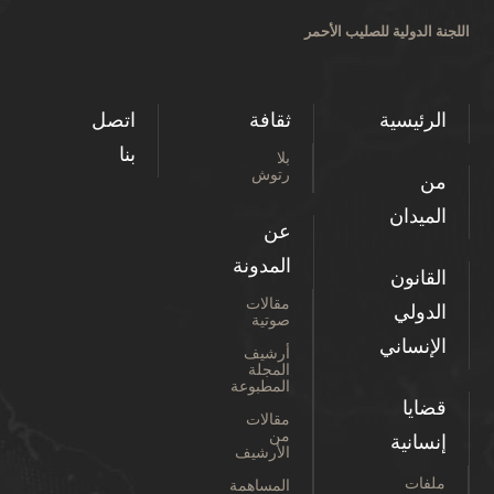
اللجنة الدولية للصليب الأحمر
الرئيسية
ثقافة
اتصل
بنا
بلا
رتوش
من
الميدان
عن
المدونة
القانون
مقالات
الدولي
صوتية
الإنساني
أرشيف
المجلة
المطبوعة
قضايا
مقالات
من
إنسانية
الأرشيف
ملفات
المساهمة