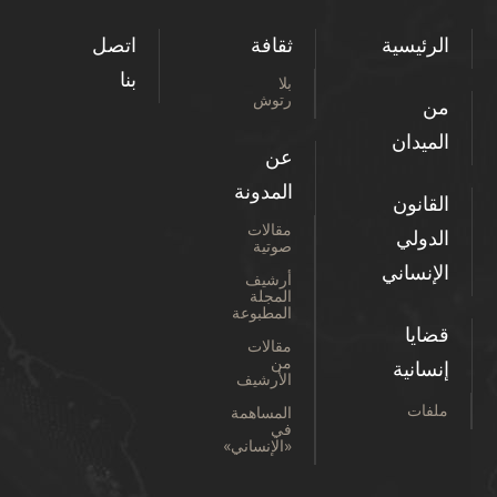
الرئيسية
ثقافة
اتصل
بنا
بلا
رتوش
من
الميدان
عن
المدونة
القانون
مقالات
الدولي
صوتية
الإنساني
أرشيف
المجلة
المطبوعة
قضايا
مقالات
من
إنسانية
الأرشيف
ملفات
المساهمة
في
«الإنساني»