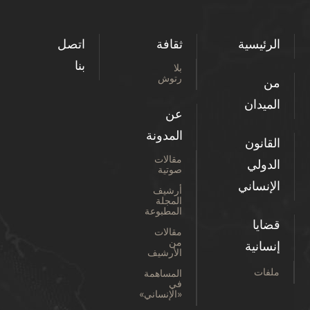
الرئيسية
ثقافة
اتصل
بنا
بلا
رتوش
من
الميدان
عن
المدونة
القانون
مقالات
الدولي
صوتية
الإنساني
أرشيف
المجلة
المطبوعة
قضايا
مقالات
من
إنسانية
الأرشيف
ملفات
المساهمة
في
«الإنساني»