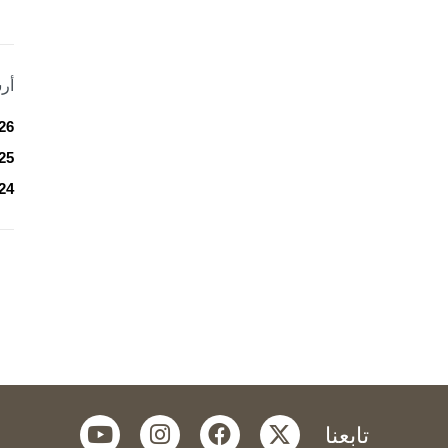
أر
26
25
24
youtube
instagram
facebook
twitter
تابعنا