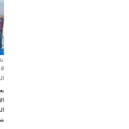
عا
8 تشرين الأول / أكتوبر، 2025
ال
بع
ال
ال
شخ