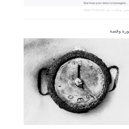
نساني
بودكاست على Apple Podcasts
رة وقصة