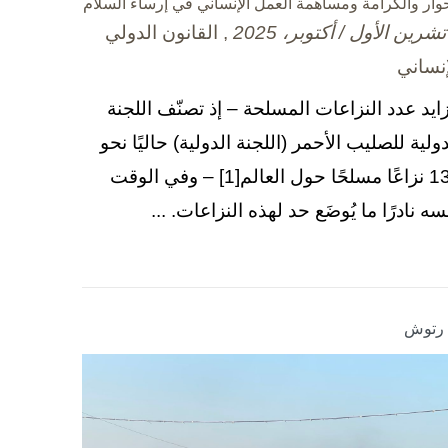
حوار والكرامة ومساهمة العمل الإنساني في إرساء السلام
, القانون الدولي
إنساني
زايد عدد النزاعات المسلحة – إذ تصنّف اللجنة
دولية للصليب الأحمر (اللجنة الدولية) حاليًا نحو
130 نزاعًا مسلحًا حول العالم[1] – وفي الوقت
سه نادرًا ما يُوضَع حد لهذه النزاعات. ...
ا رتوش