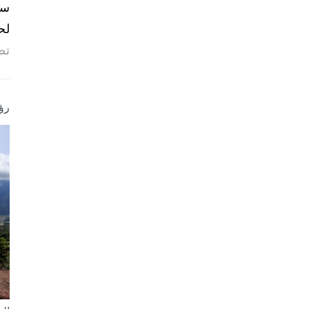
لح
تص
رؤ