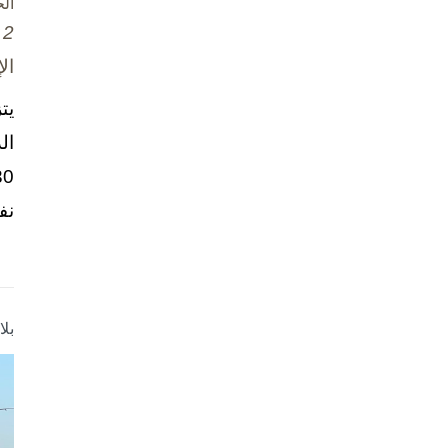
ال
2 تشرين الأول / أكتوبر، 2025
ال
يت
ال
نف
بل