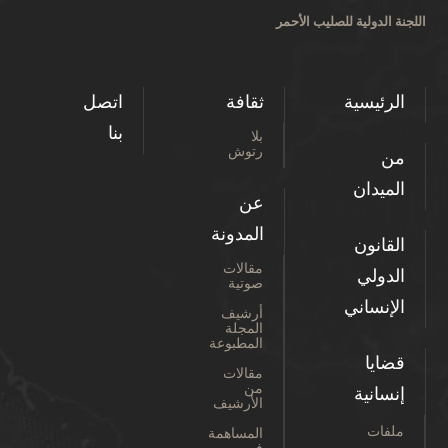
اللجنة الدولية للصليب الأحمر
الرئيسية
ثقافة
اتصل
بنا
بلا
رتوش
من
الميدان
عن
المدونة
القانون
مقالات
الدولي
صوتية
الإنساني
أرشيف
المجلة
المطبوعة
قضايا
مقالات
من
إنسانية
الأرشيف
ملفات
المساهمة
في