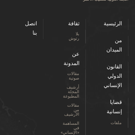
الرئيسية
ثقافة
اتصل
بنا
بلا
رتوش
من
الميدان
عن
المدونة
القانون
مقالات
الدولي
صوتية
الإنساني
أرشيف
المجلة
المطبوعة
قضايا
مقالات
من
إنسانية
الأرشيف
ملفات
المساهمة
في
«الإنساني»