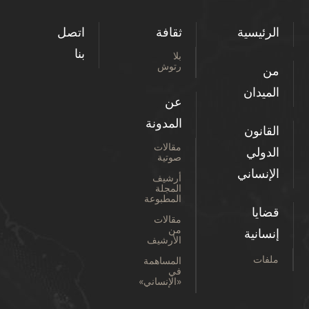
الرئيسية
ثقافة
اتصل
بنا
بلا
رتوش
من
الميدان
عن
المدونة
القانون
مقالات
الدولي
صوتية
الإنساني
أرشيف
المجلة
المطبوعة
قضايا
مقالات
من
إنسانية
الأرشيف
ملفات
المساهمة
في
«الإنساني»