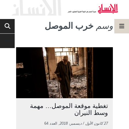
وسم
خرب الموصل
تغطية موقعة الموصل… مهمة
وسط النيران
27 كانون الأول / ديسمبر، 2018
, العدد 64