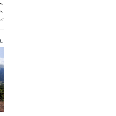
لح
تص
رؤ