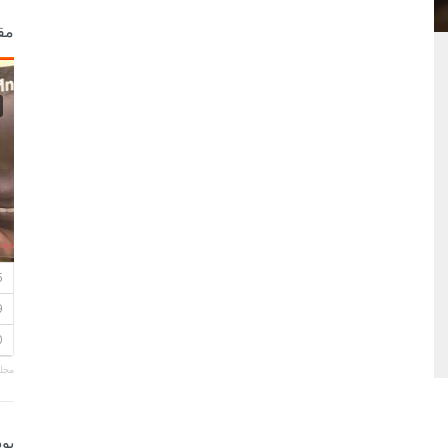
مق
مجلة
بو