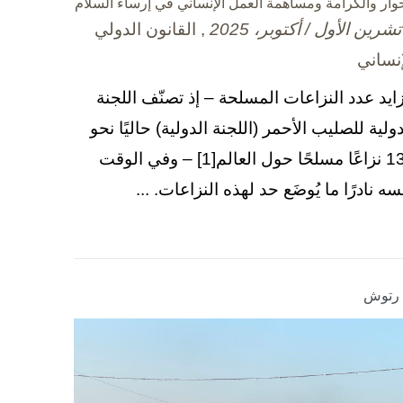
حوار والكرامة ومساهمة العمل الإنساني في إرساء السلام
, القانون الدولي
إنساني
زايد عدد النزاعات المسلحة – إذ تصنّف اللجنة
دولية للصليب الأحمر (اللجنة الدولية) حاليًا نحو
130 نزاعًا مسلحًا حول العالم[1] – وفي الوقت
سه نادرًا ما يُوضَع حد لهذه النزاعات. ...
ا رتوش