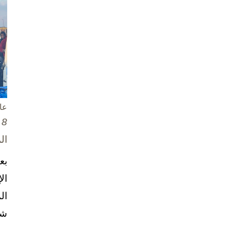
عا
8 تشرين الأول / أكتوبر، 2025
ال
بع
ال
ال
شخ