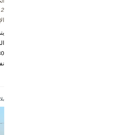
ال
2 تشرين الأول / أكتوبر، 2025
ال
يت
ال
نف
بل