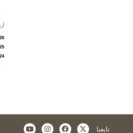
أر
26
25
24
youtube
instagram
facebook
twitter
تابعنا