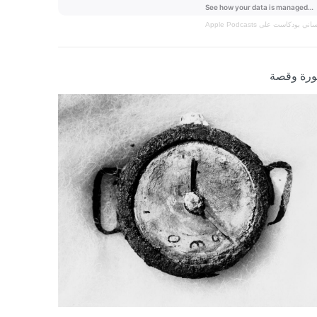
نساني
بودكاست على Apple Podcasts
رة وقصة