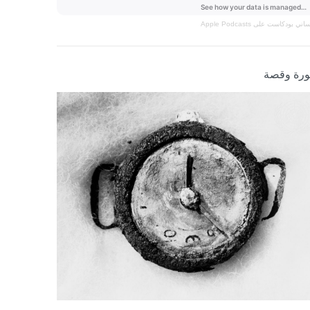
نساني
بودكاست على Apple Podcasts
رة وقصة