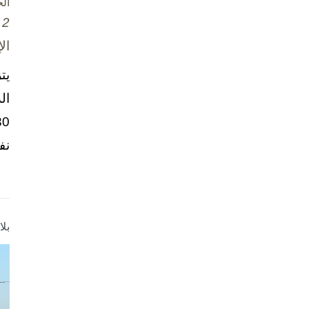
ال
2 تشرين الأول / أكتوبر، 2025
ال
يت
ال
نف
بل