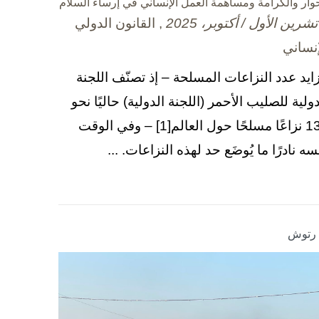
حوار والكرامة ومساهمة العمل الإنساني في إرساء السلام
, القانون الدولي
إنساني
زايد عدد النزاعات المسلحة – إذ تصنّف اللجنة
دولية للصليب الأحمر (اللجنة الدولية) حاليًا نحو
130 نزاعًا مسلحًا حول العالم[1] – وفي الوقت
سه نادرًا ما يُوضَع حد لهذه النزاعات. ...
ا رتوش