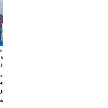
عا
8 تشرين الأول / أكتوبر، 2025
ال
بع
ال
ال
شخ