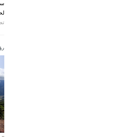
لح
تص
رؤ