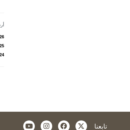
أر
26
25
24
youtube
instagram
facebook
twitter
تابعنا