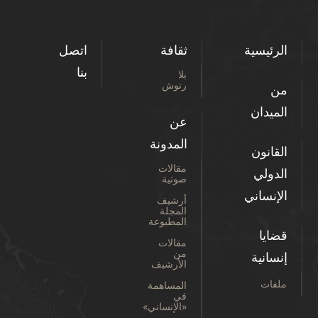
الرئيسية
ثقافة
اتصل
بنا
بلا
رتوش
من
الميدان
عن
المدونة
القانون
مقالات
الدولي
صوتية
الإنساني
أرشيف
المجلة
المطبوعة
قضايا
مقالات
من
إنسانية
الأرشيف
ملفات
المساهمة
في
«الإنساني»