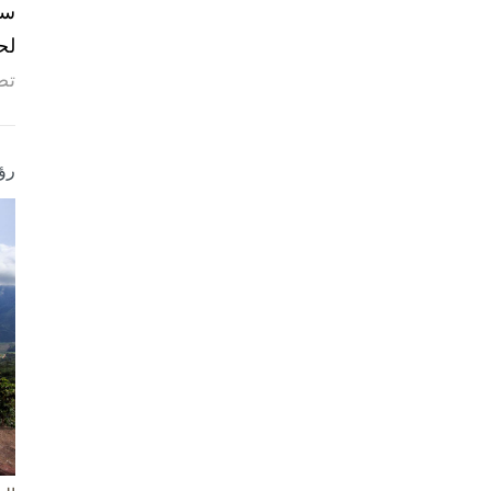
لح
تص
رؤ