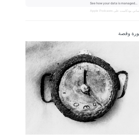
نساني
بودكاست على Apple Podcasts
رة وقصة