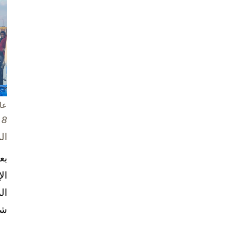
عا
8 تشرين الأول / أكتوبر، 2025
ال
بع
ال
ال
شخ