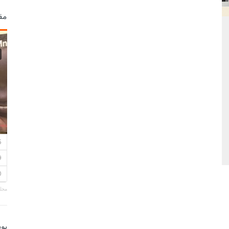
مق
مجلة
بو