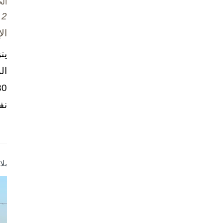
ال
2 تشرين الأول / أكتوبر، 2025
ال
يت
ال
نف
بل