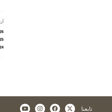
أر
26
25
24
youtube
instagram
facebook
twitter
تابعنا