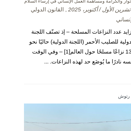
حوار والكرامة ومساهمة العمل الإنساني في إرساء السلام
, القانون الدولي
إنساني
زايد عدد النزاعات المسلحة – إذ تصنّف اللجنة
دولية للصليب الأحمر (اللجنة الدولية) حاليًا نحو
130 نزاعًا مسلحًا حول العالم[1] – وفي الوقت
سه نادرًا ما يُوضَع حد لهذه النزاعات. ...
ا رتوش