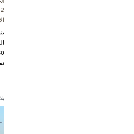
ال
2 تشرين الأول / أكتوبر، 2025
ال
يت
ال
نف
بل