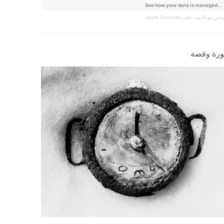
نساني
بودكاست على Apple Podcasts
رة وقصة