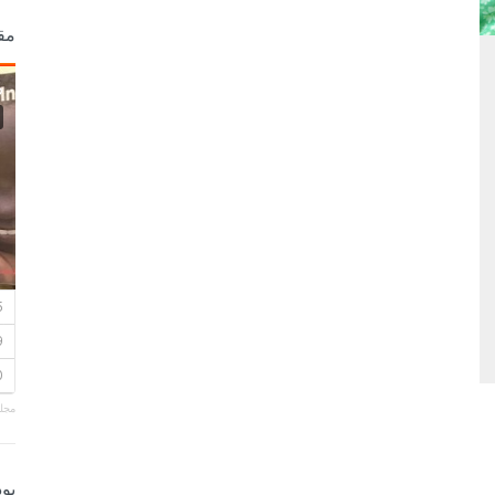
مق
مجلة
بو