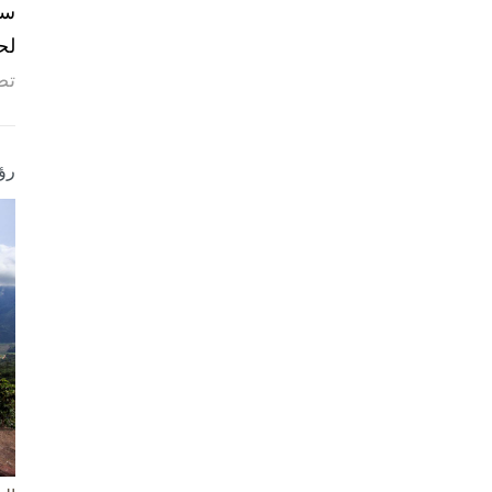
لح
تص
رؤ