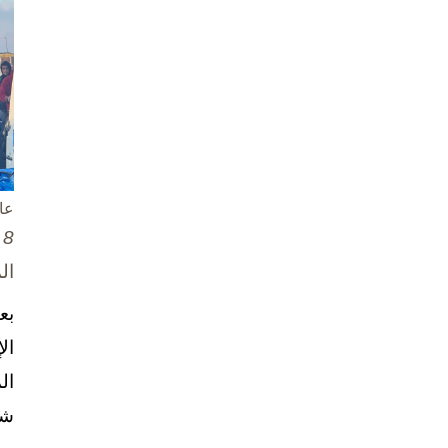
عا
8 تشرين الأول / أكتوبر، 2025
ال
بع
ال
ال
شخ