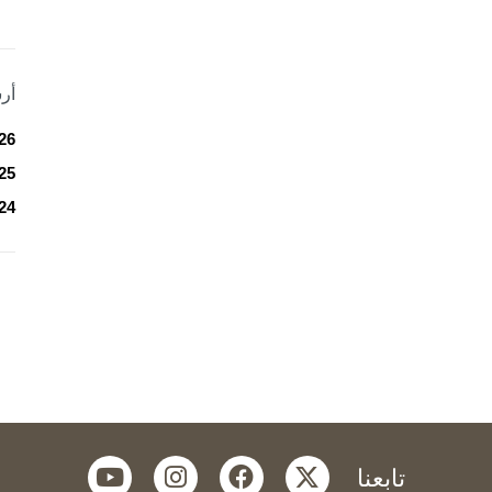
أر
26
25
24
youtube
instagram
facebook
twitter
تابعنا