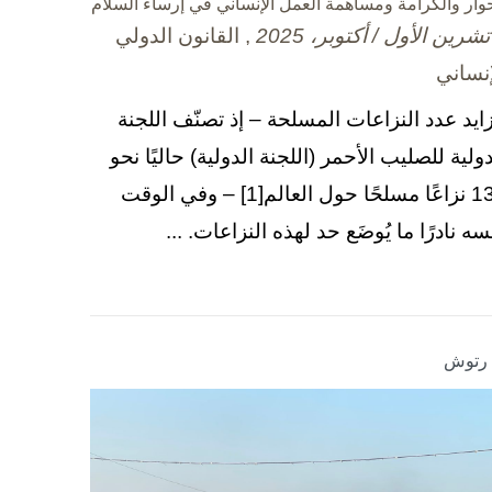
حوار والكرامة ومساهمة العمل الإنساني في إرساء السلام
, القانون الدولي
إنساني
زايد عدد النزاعات المسلحة – إذ تصنّف اللجنة
دولية للصليب الأحمر (اللجنة الدولية) حاليًا نحو
130 نزاعًا مسلحًا حول العالم[1] – وفي الوقت
سه نادرًا ما يُوضَع حد لهذه النزاعات. ...
ا رتوش