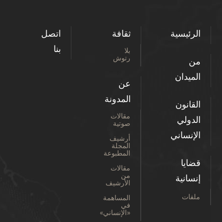
الرئيسية
ثقافة
اتصل
بنا
بلا
رتوش
من
الميدان
عن
المدونة
القانون
مقالات
الدولي
صوتية
الإنساني
أرشيف
المجلة
المطبوعة
قضايا
مقالات
من
إنسانية
الأرشيف
ملفات
المساهمة
في
«الإنساني»