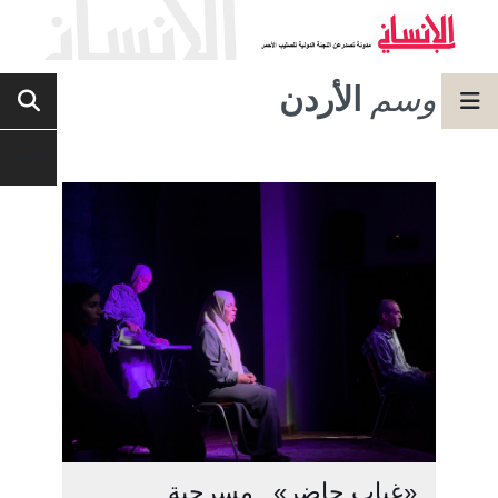
وسم
الأردن
«غياب حاضر».. مسرحية