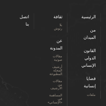
الرئيسية
ثقافة
اتصل
بنا
بلا
رتوش
من
الميدان
عن
المدونة
القانون
مقالات
الدولي
صوتية
الإنساني
أرشيف
المجلة
المطبوعة
قضايا
مقالات
من
إنسانية
الأرشيف
ملفات
المساهمة
في
«الإنساني»