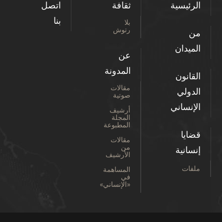
الرئيسية
ثقافة
اتصل
بنا
بلا
رتوش
من
الميدان
عن
المدونة
القانون
مقالات
الدولي
صوتية
الإنساني
أرشيف
المجلة
المطبوعة
قضايا
مقالات
من
إنسانية
الأرشيف
ملفات
المساهمة
في
«الإنساني»