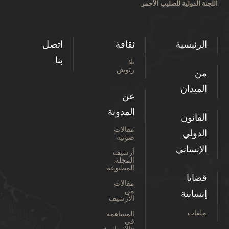
اللجنة الدولية للصليب الأحمر
الرئيسية
ثقافة
اتصل
بنا
بلا
رتوش
من
الميدان
عن
المدونة
القانون
مقالات
الدولي
صوتية
الإنساني
أرشيف
المجلة
المطبوعة
قضايا
مقالات
من
إنسانية
الأرشيف
ملفات
المساهمة
في
«الإنساني»