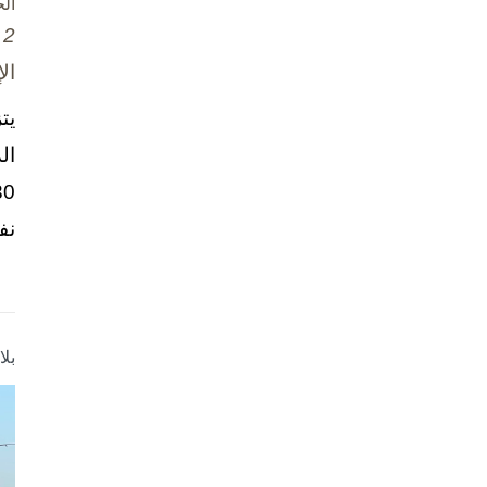
ال
2 تشرين الأول / أكتوبر، 2025
ال
يت
ال
نف
بل