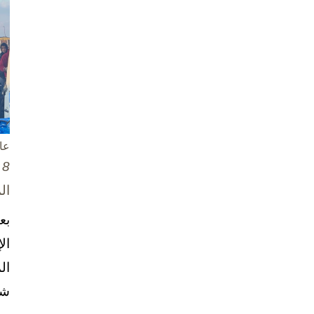
عا
8 تشرين الأول / أكتوبر، 2025
ال
بع
ال
ال
شخ