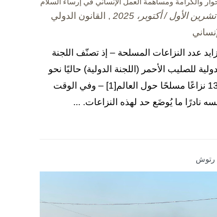
حوار والكرامة ومساهمة العمل الإنساني في إرساء السلام
, القانون الدولي
إنساني
زايد عدد النزاعات المسلحة – إذ تصنّف اللجنة
دولية للصليب الأحمر (اللجنة الدولية) حاليًا نحو
130 نزاعًا مسلحًا حول العالم[1] – وفي الوقت
سه نادرًا ما يُوضَع حد لهذه النزاعات. ...
ا رتوش