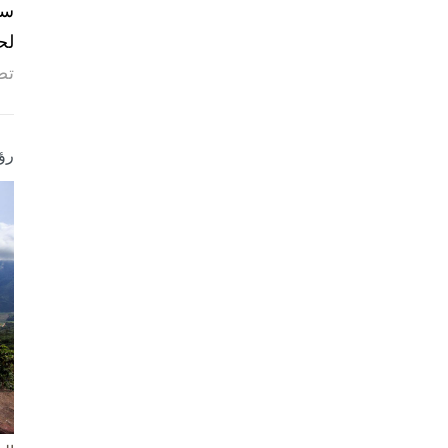
لح
تص
رؤ