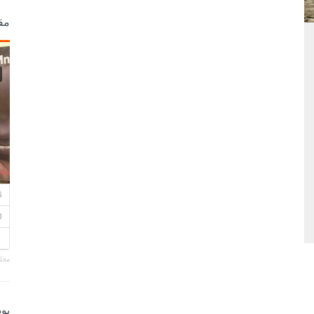
مق
مجلة
بو