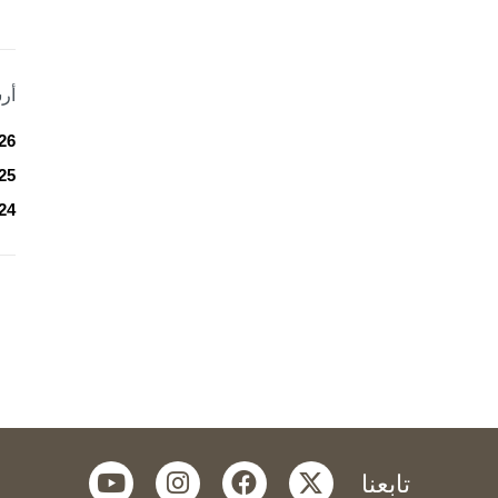
أر
26
25
24
youtube
instagram
facebook
twitter
تابعنا