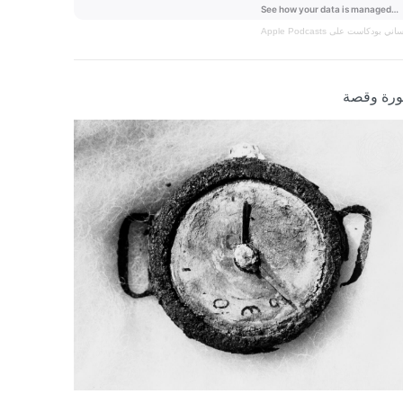
نساني
بودكاست على Apple Podcasts
رة وقصة