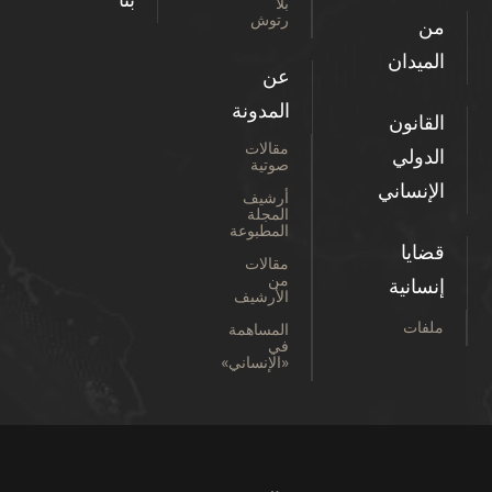
بنا
بلا
رتوش
من
الميدان
عن
المدونة
القانون
مقالات
الدولي
صوتية
الإنساني
أرشيف
المجلة
المطبوعة
قضايا
مقالات
من
إنسانية
الأرشيف
ملفات
المساهمة
في
«الإنساني»