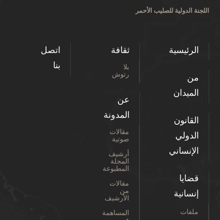
اللجنة الدولية للصليب الأحمر
الرئيسية
ثقافة
اتصل
بنا
بلا
رتوش
من
الميدان
عن
المدونة
القانون
مقالات
الدولي
صوتية
الإنساني
أرشيف
المجلة
المطبوعة
قضايا
مقالات
من
إنسانية
الأرشيف
ملفات
المساهمة
في