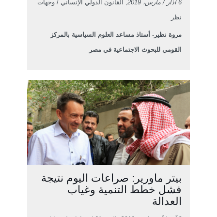
6 آذار / مارس، 2019
, القانون الدولي الإنساني / وجهات
نظر
مروة نظير- أستاذ مساعد العلوم السياسية بالمركز
القومي للبحوث الاجتماعية في مصر
بيتر ماورير: صراعات اليوم نتيجة
فشل خطط التنمية وغياب
العدالة