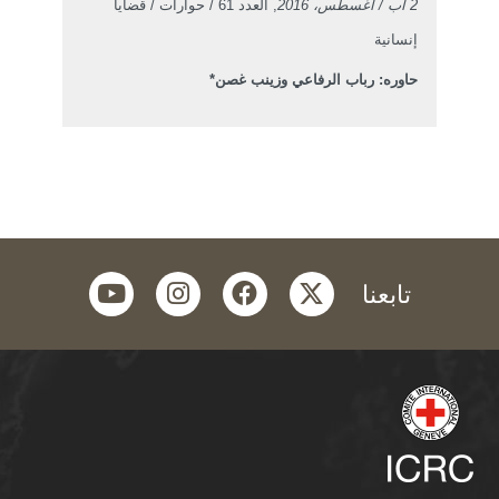
2 آب / أغسطس، 2016
, العدد 61 / حوارات / قضايا
إنسانية
حاوره: رباب الرفاعي وزينب غصن*
youtube
instagram
facebook
twitter
تابعنا