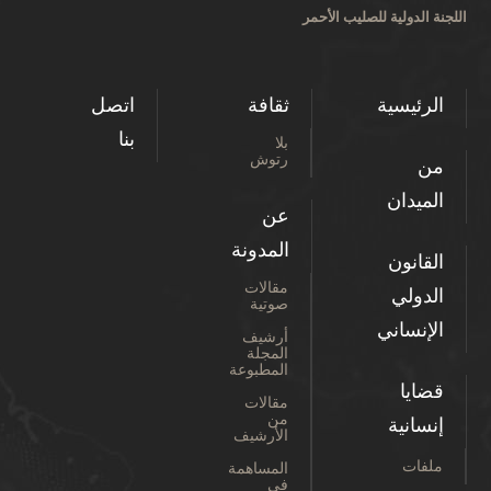
اللجنة الدولية للصليب الأحمر
الرئيسية
ثقافة
اتصل
بنا
بلا
رتوش
من
الميدان
عن
المدونة
القانون
مقالات
الدولي
صوتية
الإنساني
أرشيف
المجلة
المطبوعة
قضايا
مقالات
من
إنسانية
الأرشيف
ملفات
المساهمة
في