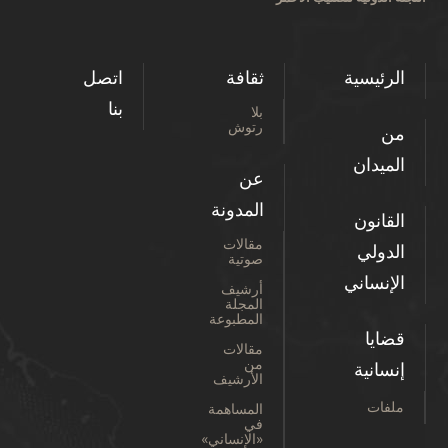
الرئيسية
ثقافة
اتصل
بنا
بلا
رتوش
من
الميدان
عن
المدونة
القانون
مقالات
الدولي
صوتية
الإنساني
أرشيف
المجلة
المطبوعة
قضايا
مقالات
من
إنسانية
الأرشيف
ملفات
المساهمة
في
«الإنساني»