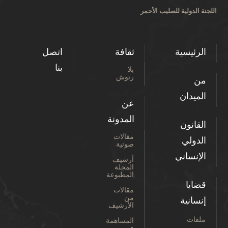
اللجنة الدولية للصليب الأحمر
الرئيسية
ثقافة
اتصل
بنا
بلا
رتوش
من
الميدان
عن
المدونة
القانون
مقالات
الدولي
صوتية
الإنساني
أرشيف
المجلة
المطبوعة
قضايا
مقالات
من
إنسانية
الأرشيف
ملفات
المساهمة
في