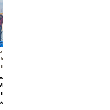
عا
8 تشرين الأول / أكتوبر، 2025
ال
بع
ال
ال
شخ