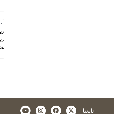
أر
26
25
24
youtube
instagram
facebook
twitter
تابعنا