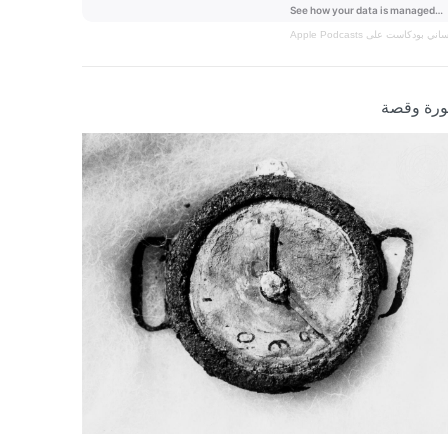
نساني
بودكاست على Apple Podcasts
رة وقصة