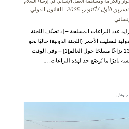
حوار والكرامة ومساهمة العمل الإنساني في إرساء السلام
, القانون الدولي
إنساني
زايد عدد النزاعات المسلحة – إذ تصنّف اللجنة
دولية للصليب الأحمر (اللجنة الدولية) حاليًا نحو
130 نزاعًا مسلحًا حول العالم[1] – وفي الوقت
سه نادرًا ما يُوضَع حد لهذه النزاعات. ...
ا رتوش