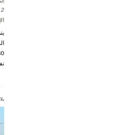
ال
2 تشرين الأول / أكتوبر، 2025
ال
يت
ال
نف
بل