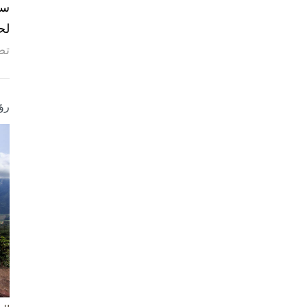
لح
تص
رؤ