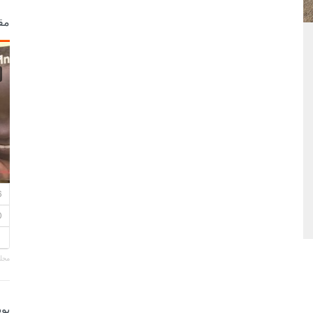
مق
مجلة
بو