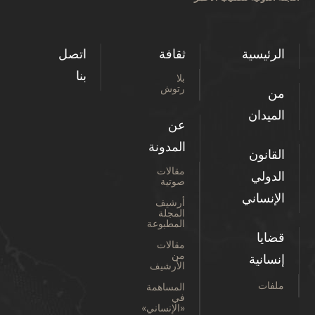
الرئيسية
ثقافة
اتصل
بنا
بلا
رتوش
من
الميدان
عن
المدونة
القانون
مقالات
الدولي
صوتية
الإنساني
أرشيف
المجلة
المطبوعة
قضايا
مقالات
من
إنسانية
الأرشيف
ملفات
المساهمة
في
«الإنساني»