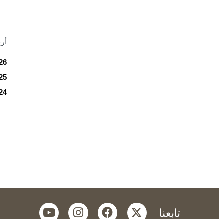
أر
26
25
24
youtube
instagram
facebook
twitter
تابعنا