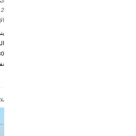
ال
2 تشرين الأول / أكتوبر، 2025
ال
يت
ال
نف
بل