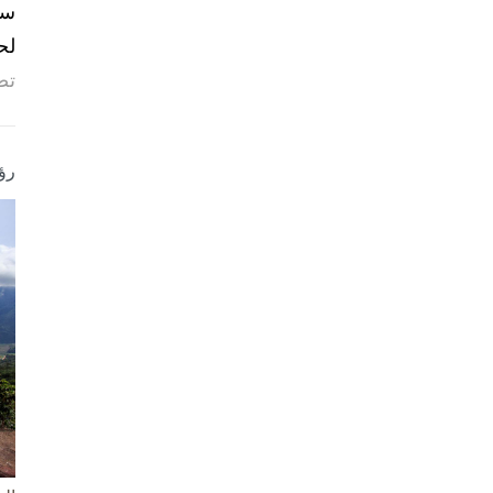
لح
تص
رؤ