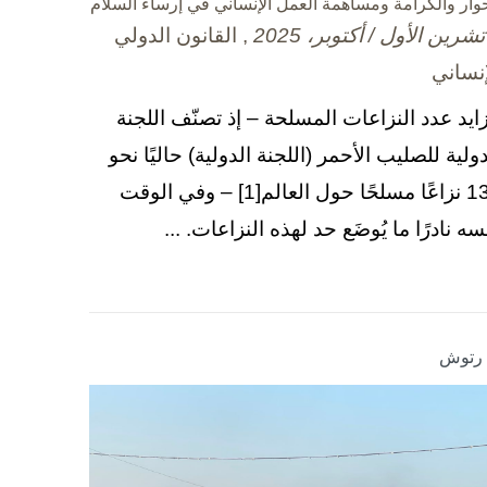
حوار والكرامة ومساهمة العمل الإنساني في إرساء السلام
, القانون الدولي
إنساني
زايد عدد النزاعات المسلحة – إذ تصنّف اللجنة
دولية للصليب الأحمر (اللجنة الدولية) حاليًا نحو
130 نزاعًا مسلحًا حول العالم[1] – وفي الوقت
سه نادرًا ما يُوضَع حد لهذه النزاعات. ...
ا رتوش