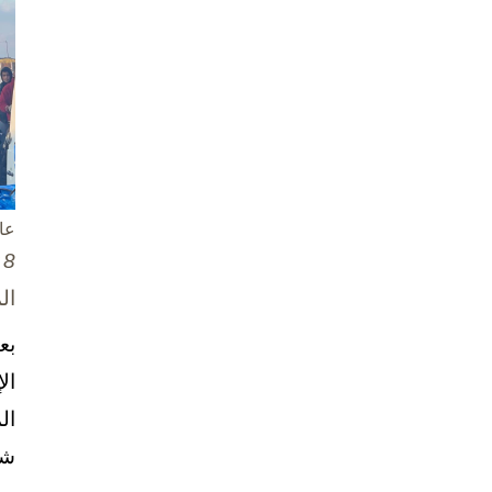
عا
8 تشرين الأول / أكتوبر، 2025
ال
بع
ال
ال
شخ