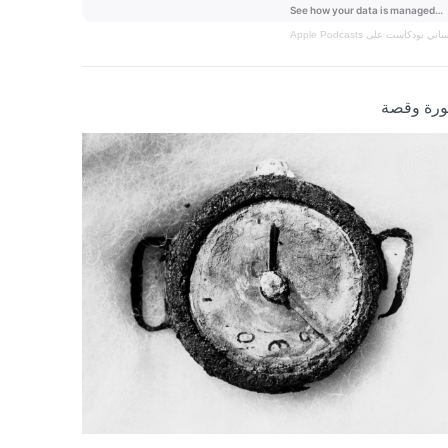
نساني
بودكاست على Apple Podcasts
رة وقصة