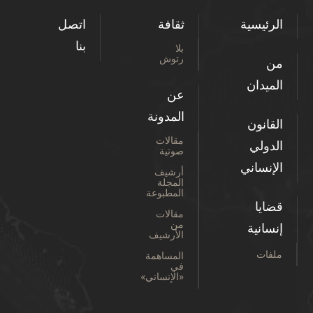
الرئيسية
ثقافة
اتصل
بنا
بلا
رتوش
من
الميدان
عن
المدونة
القانون
مقالات
الدولي
صوتية
الإنساني
أرشيف
المجلة
المطبوعة
قضايا
مقالات
من
إنسانية
الأرشيف
ملفات
المساهمة
في
«الإنساني»