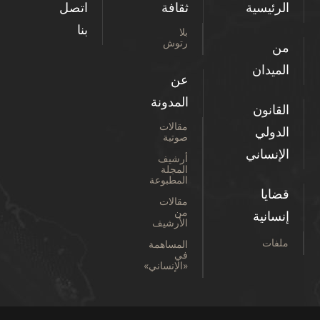
الرئيسية
ثقافة
اتصل
بنا
بلا
رتوش
من
الميدان
عن
المدونة
القانون
مقالات
الدولي
صوتية
الإنساني
أرشيف
المجلة
المطبوعة
قضايا
مقالات
من
إنسانية
الأرشيف
ملفات
المساهمة
في
«الإنساني»