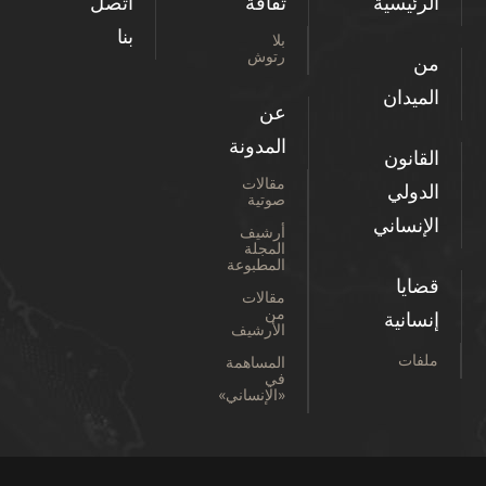
الرئيسية
ثقافة
اتصل
بنا
بلا
رتوش
من
الميدان
عن
المدونة
القانون
مقالات
الدولي
صوتية
الإنساني
أرشيف
المجلة
المطبوعة
قضايا
مقالات
من
إنسانية
الأرشيف
ملفات
المساهمة
في
«الإنساني»