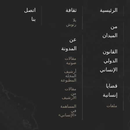
الرئيسية
ثقافة
اتصل
بنا
بلا
رتوش
من
الميدان
عن
المدونة
القانون
مقالات
الدولي
صوتية
الإنساني
أرشيف
المجلة
المطبوعة
قضايا
مقالات
من
إنسانية
الأرشيف
ملفات
المساهمة
في
«الإنساني»