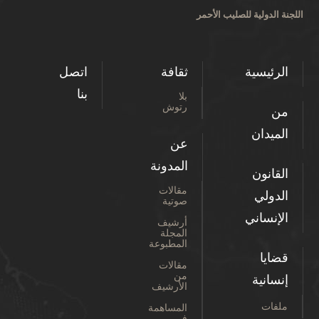
اللجنة الدولية للصليب الأحمر
الرئيسية
ثقافة
اتصل
بنا
بلا
رتوش
من
الميدان
عن
المدونة
القانون
مقالات
الدولي
صوتية
الإنساني
أرشيف
المجلة
المطبوعة
قضايا
مقالات
من
إنسانية
الأرشيف
ملفات
المساهمة
في