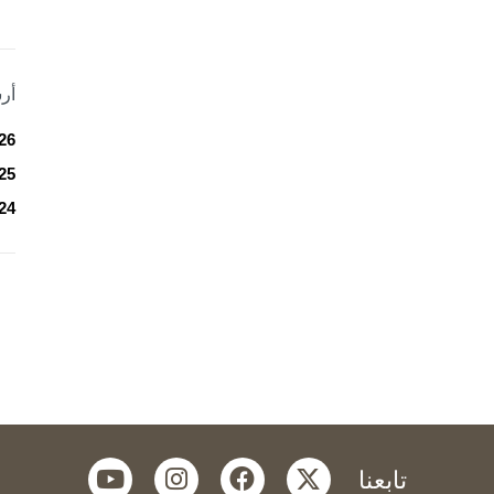
أر
26
25
24
youtube
instagram
facebook
twitter
تابعنا