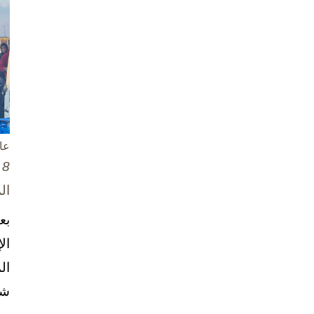
عا
8 تشرين الأول / أكتوبر، 2025
ال
بع
ال
ال
شخ