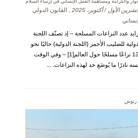
حوار والكرامة ومساهمة العمل الإنساني في إرساء السلام
, القانون الدولي
إنساني
زايد عدد النزاعات المسلحة – إذ تصنّف اللجنة
دولية للصليب الأحمر (اللجنة الدولية) حاليًا نحو
130 نزاعًا مسلحًا حول العالم[1] – وفي الوقت
سه نادرًا ما يُوضَع حد لهذه النزاعات. ...
ا رتوش