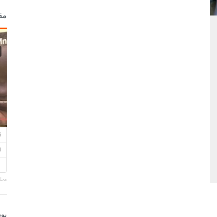
مق
مجلة
بو