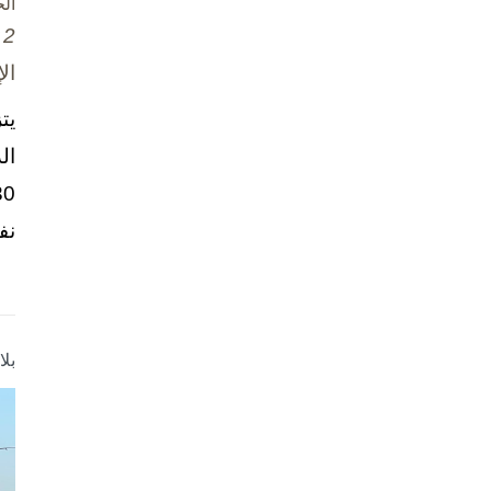
ال
2 تشرين الأول / أكتوبر، 2025
ال
يت
ال
نف
بل