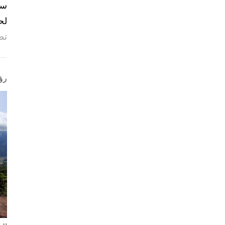
لح
تص
رؤ