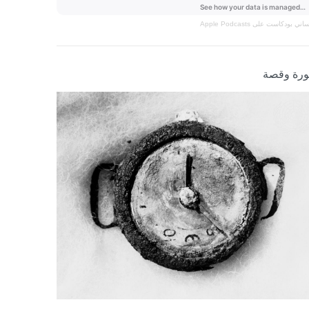
نساني
بودكاست على Apple Podcasts
رة وقصة