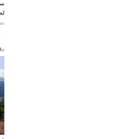
لح
تص
رؤ