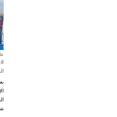
عا
8 تشرين الأول / أكتوبر، 2025
ال
بع
ال
ال
شخ