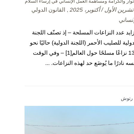
حوار والكرامة ومساهمة العمل الإنساني في إرساء السلام
, القانون الدولي
إنساني
زايد عدد النزاعات المسلحة – إذ تصنّف اللجنة
دولية للصليب الأحمر (اللجنة الدولية) حاليًا نحو
130 نزاعًا مسلحًا حول العالم[1] – وفي الوقت
سه نادرًا ما يُوضَع حد لهذه النزاعات. ...
ا رتوش