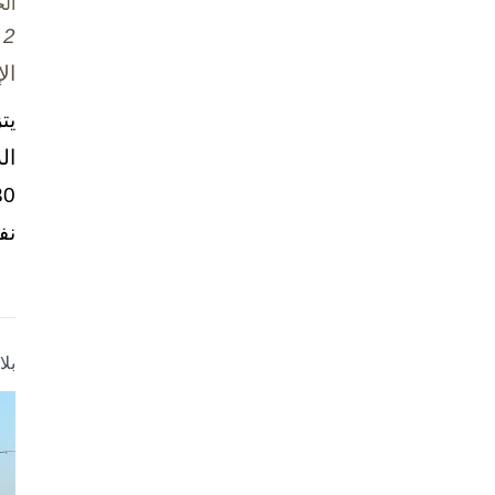
ال
2 تشرين الأول / أكتوبر، 2025
ال
يت
ال
نف
بل