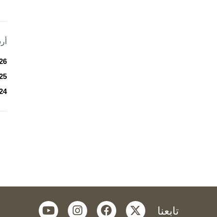
أر
26
25
24
youtube
instagram
facebook
twitter
تابعنا