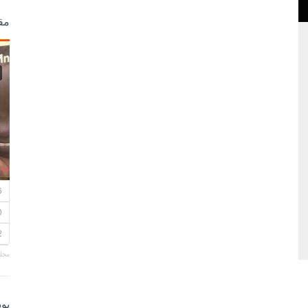
مق
مجلة
بو