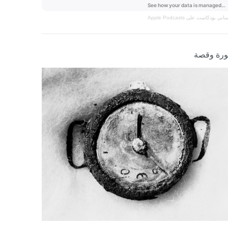
نساني
بودكاست على Apple Podcasts
رة وقصة