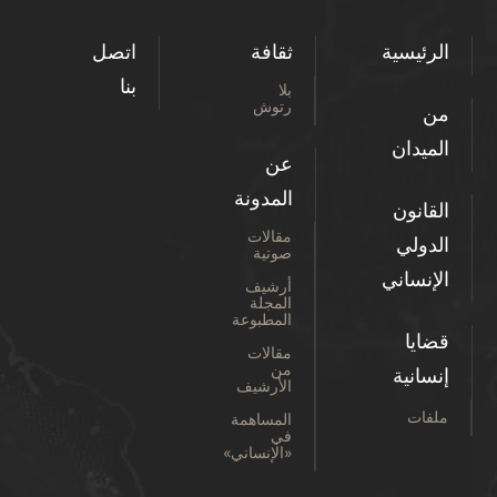
الرئيسية
ثقافة
اتصل
بنا
بلا
رتوش
من
الميدان
عن
المدونة
القانون
مقالات
الدولي
صوتية
الإنساني
أرشيف
المجلة
المطبوعة
قضايا
مقالات
من
إنسانية
الأرشيف
ملفات
المساهمة
في
«الإنساني»