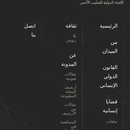
اللجنة الدولية للصليب الأحمر
الرئيسية
ثقافة
اتصل
بنا
بلا
رتوش
من
الميدان
عن
المدونة
القانون
مقالات
الدولي
صوتية
الإنساني
أرشيف
المجلة
المطبوعة
قضايا
مقالات
من
إنسانية
الأرشيف
ملفات
المساهمة
في