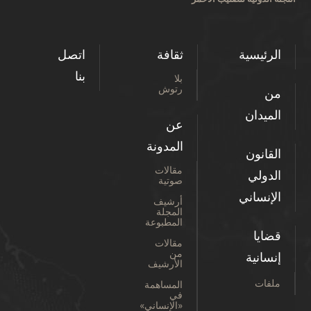
الرئيسية
ثقافة
اتصل
بنا
بلا
رتوش
من
الميدان
عن
المدونة
القانون
مقالات
الدولي
صوتية
الإنساني
أرشيف
المجلة
المطبوعة
قضايا
مقالات
من
إنسانية
الأرشيف
ملفات
المساهمة
في
«الإنساني»