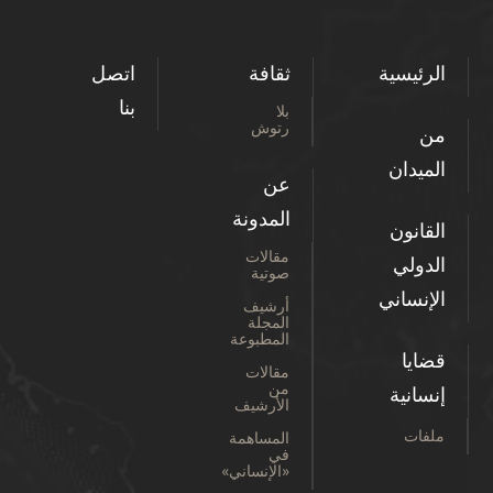
الرئيسية
ثقافة
اتصل
بنا
بلا
رتوش
من
الميدان
عن
المدونة
القانون
مقالات
الدولي
صوتية
الإنساني
أرشيف
المجلة
المطبوعة
قضايا
مقالات
من
إنسانية
الأرشيف
ملفات
المساهمة
في
«الإنساني»