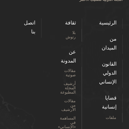
الرئيسية
ثقافة
اتصل
بنا
بلا
رتوش
من
الميدان
عن
المدونة
القانون
مقالات
الدولي
صوتية
الإنساني
أرشيف
المجلة
المطبوعة
قضايا
مقالات
من
إنسانية
الأرشيف
ملفات
المساهمة
في
«الإنساني»