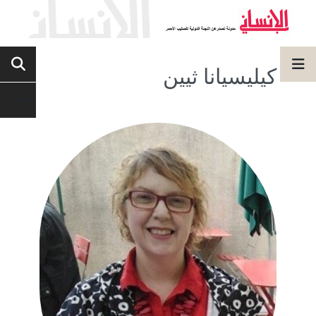
كيليسيانا ثيين