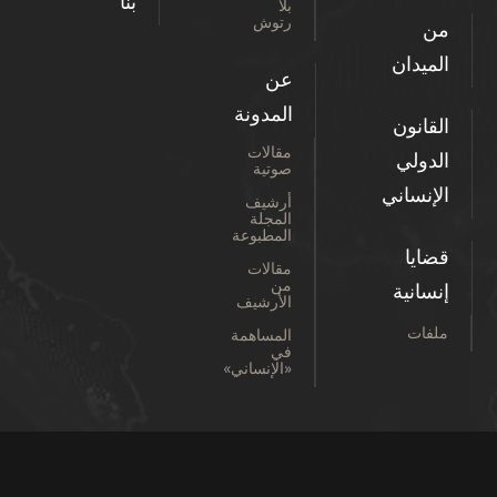
بنا
بلا
رتوش
من
الميدان
عن
المدونة
القانون
مقالات
الدولي
صوتية
الإنساني
أرشيف
المجلة
المطبوعة
قضايا
مقالات
من
إنسانية
الأرشيف
ملفات
المساهمة
في
«الإنساني»