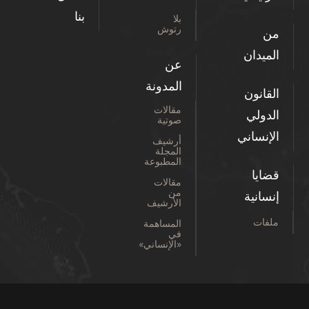
بنا
بلا
رتوش
من
الميدان
عن
المدونة
القانون
مقالات
الدولي
صوتية
الإنساني
أرشيف
المجلة
المطبوعة
قضايا
مقالات
من
إنسانية
الأرشيف
ملفات
المساهمة
في
«الإنساني»