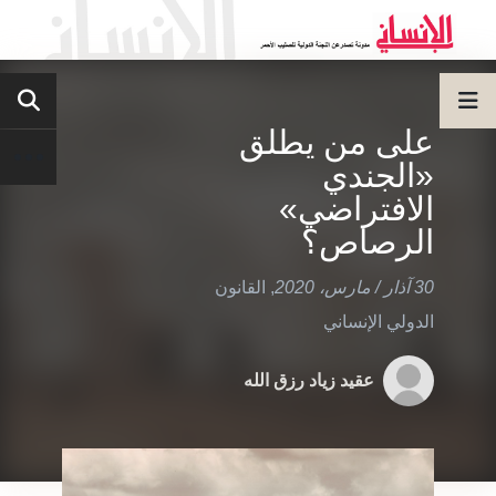
على من يطلق
«الجندي
الافتراضي»
الرصاص؟
30 آذار / مارس، 2020
,
القانون
الدولي الإنساني
عقيد زياد رزق الله