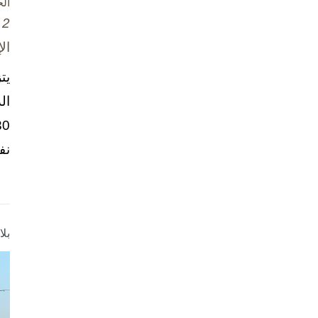
ال
2 تشرين الأول / أكتوبر، 2025
ال
يت
ال
نف
بل