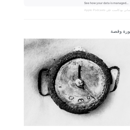
نساني
بودكاست على Apple Podcasts
رة وقصة