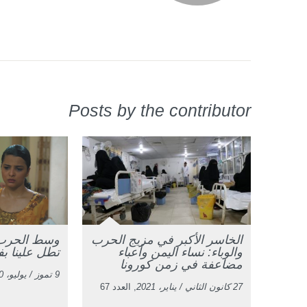
Posts by the contributor
الخاسر الأكبر في مزيج الحرب
وسط الحرب 
والوباء: نساء اليمن وأعباء
تطل علينا بف
مضاعفة في زمن كورونا
9 تموز / يوليو، 2020
27 كانون الثاني / يناير، 2021
, العدد 67