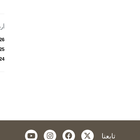
أر
26
25
24
youtube
instagram
facebook
twitter
تابعنا