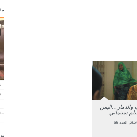
مق
والدمار…اليمن
يلم سينمائي
مجلة
, العدد 66
بو