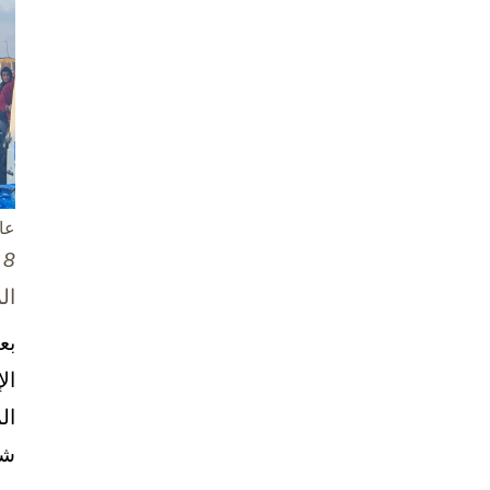
عا
8 تشرين الأول / أكتوبر، 2025
ال
بع
ال
ال
شخ