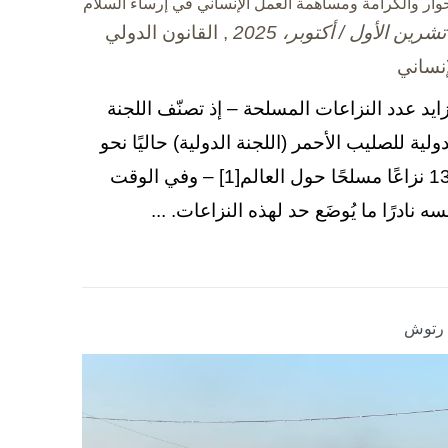
حوار والكرامة ومساهمة العمل الإنساني في إرساء السلام
, القانون الدولي
إنساني
زايد عدد النزاعات المسلحة – إذ تصنّف اللجنة
دولية للصليب الأحمر (اللجنة الدولية) حاليًا نحو
130 نزاعًا مسلحًا حول العالم[1] – وفي الوقت
سه نادرًا ما يُوضَع حد لهذه النزاعات. ...
ا رتوش