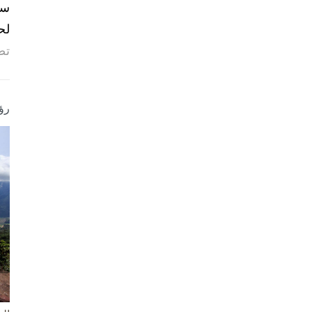
لح
تص
رؤ