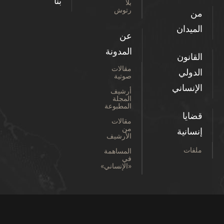
بنا
بلا
رتوش
من
الميدان
عن
المدونة
القانون
مقالات
الدولي
صوتية
الإنساني
أرشيف
المجلة
المطبوعة
قضايا
مقالات
من
إنسانية
الأرشيف
ملفات
المساهمة
في
«الإنساني»