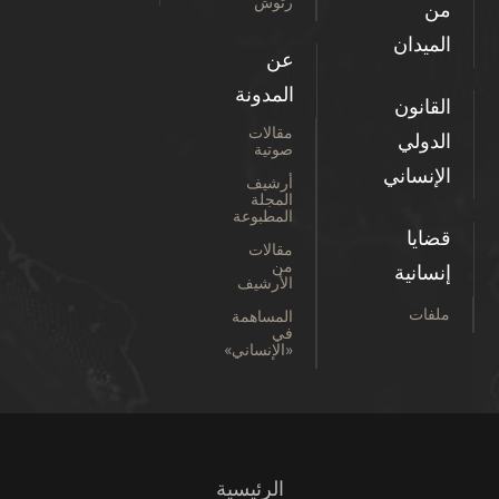
رتوش
من
الميدان
عن
المدونة
القانون
مقالات
الدولي
صوتية
الإنساني
أرشيف
المجلة
المطبوعة
قضايا
مقالات
من
إنسانية
الأرشيف
ملفات
المساهمة
في
«الإنساني»
الرئيسية